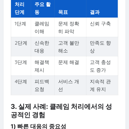
처리
주요 활
단계
동
목표
결과
1단계
클레임
문제 정확
신뢰 구축
이해
히 파악
2단계
신속한
고객 불만
만족도 향
대응
해소
상
3단계
해결책
문제 해결
고객 충성
제시
도 증가
4단계
피드백
서비스 개
지속적 관
요청
선
계 유지
3. 실제 사례: 클레임 처리에서의 성
공적인 경험
1) 빠른 대응의 중요성