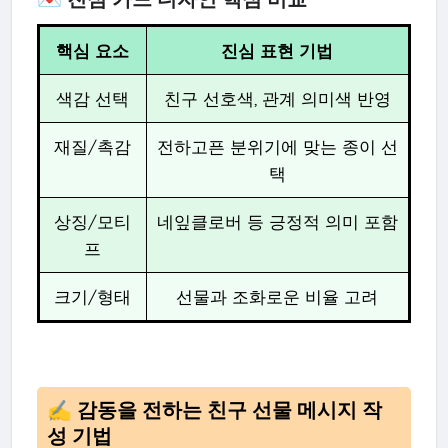
핵심 요소
진심 표현 기법
색감 선택
친구 선호색, 관계 의미색 반영
재질/촉감
전하고픈 분위기에 맞는 종이 선
택
상징/모티
네잎클로버 등 긍정적 의미 포함
프
크기/형태
선물과 조화로운 비율 고려
✍️ 감동을 전하는 친구 선물 메시지 작
성 기법