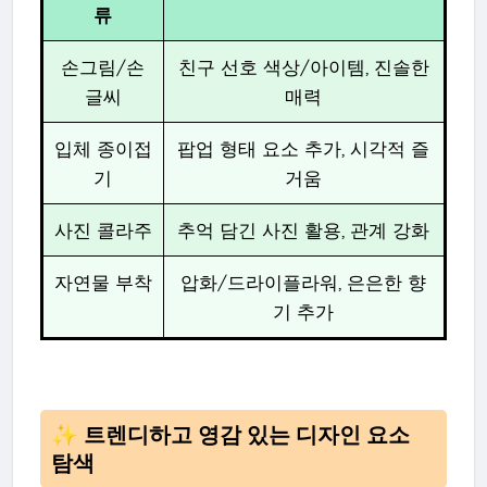
류
손그림/손
친구 선호 색상/아이템, 진솔한
글씨
매력
입체 종이접
팝업 형태 요소 추가, 시각적 즐
기
거움
사진 콜라주
추억 담긴 사진 활용, 관계 강화
자연물 부착
압화/드라이플라워, 은은한 향
기 추가
✨ 트렌디하고 영감 있는 디자인 요소
탐색